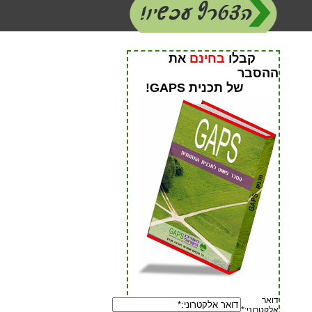
קבלו
בחינם
את
ההסבר
של תכנית GAPS!
דואר
אלקטרוני:
*