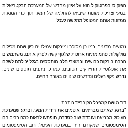
הפוקוס בפרוטוקול הוא על איזון מחדש של המערכת הבקטריאלית
במעי וצריכת מזונות שיביאו להחלמה של המעי תוך כדי המנעות
ממזונות אותם המטופל מתקשה לעכל.
נמנעים מדגנים, כמו כן מסוכר ומירקות עמילניים כיון שהם מכילים
מולקולות פחמימתיות ארוכות שלגוף קשה לפרק אותם. משתמשים
הרבה בירקות כבושים ובמוצרי חלב מותססים בגלל יכולתם לשקם
את אוכלוסיית החיידקים הטובים. כמו כן ניתנים תוספים שונים,
נדרש ניקוי רעלים ונדרשים שינויים באורח החיים.
דר' נטשה קמפבל מק'ברייד כותבת:
"ברגע שאתם מבריאים ואוטמים את רירית המעי, וברגע שמערכת
העיכול מבריאה ועובדת שוב כסדרה, תופתעו לראות כמה רבים הם
הסימפטומים שמקורם היה במערכת העיכול. רוב הסימפטומים