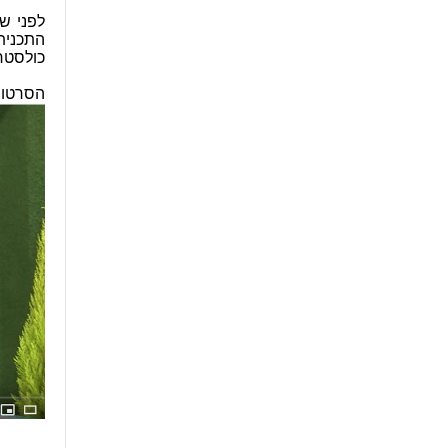
התכנית
כולסטר
הסרטון 