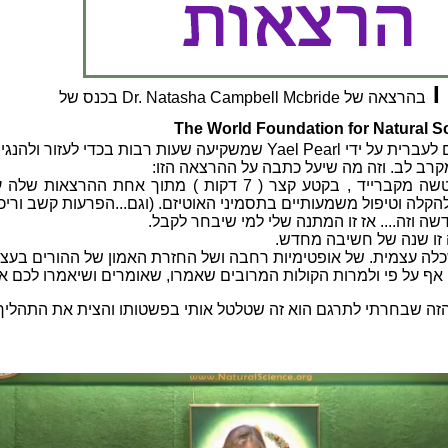
בהרצאה של Dr. Natasha Campbell Mcbride בכנס של
The W
orld Foundation for
Natural S
קרב לב. וזה מה שיעל כתבה על ההרצאה הזו:
טשה
מקברייד , בקטע קצר ( 7 דקות ) מתוך אחת ההרצ
קלה וטיפול משמעותיים בתסמיני האוטיזם. (וגם...הפרעות קשב וריכוז
ה וזה.... אז זו המתנה שלי למי שיבחר לקבל.
זו שנה של חשיבה מחדש.
לה עצמית. של אופטימיות רחבה ושל החזרת האמון של ההורים בעצמם
 אף על פי ולמרות הקולות המרובים שאמרו, שאומרים ושיאמרו לכם א
זה שבחרתי לתרגם הוא זה שטלטל אותי בפשטותו והצית את התהליך ה