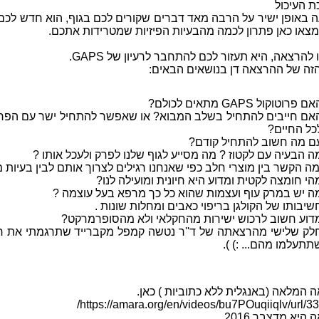
 העיכול
 באופן ישיר על הרבה מאד דברים שקורים לכם בגוף, הוא חדש לכ
תמצאו כאן פתרון לכמה מהבעיות הפיזיות שמטרידות אתכם.
להרצאה, היא תעזור לכם להתחבר לרעיון של GAPS.
זה של ההרצאה דן בנושאים הבאים:
ם פרוטוקול GAPS מתאים לכולם?
אם חייבים להתחיל בשלב המבוא? או שאפשר להתחיל ישר עם הפרו
כל החיים?
ם מה חשוב להתחיל קודם?
ה הבעיה עם לקטוז ? מה מסייע לגוף שלנו לפרק ולעכל אותו ?
מה הקשר בין מוצרי חלב כפי שאנחנו רגילים לצרוך אותם לבין בעיות מ
הי חומצה לקטית ומדוע היא חיונית ומועילה לנו?
ה יש במרק עוף ועצמות שהוא כל כך מרפא בעל עוצמה ?
שיבותו של הקולגן בריפוי כאבים ומחלות שונות .
דוע חשוב לרכוש ישירות מהחקלאי ולא מהסופרמרקט?
לק שלישי מהרצאתה של ד''ר נטשה קמפל מקברייד שתרגמתי את רו
תתעלמו מהם... :) ).
 המלאה (באנגלית ללא כתוביות ) כאן.
/
https://amara.org/en/videos/bu7POuqiiqlv/url/
היא מדצבר 2016