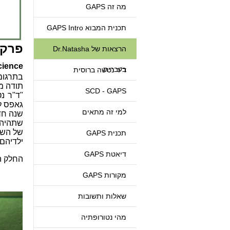
מה זה GAPS
תכנית המבוא GAPS Intro
פרק I
הרצאות של Dr.Natasha
cience
בעברית
ד"ר נטשה ברוסית
תודה מ
SCD - GAPS
"
ד"ר נ
גאפס לה
למי זה מתאים
שנה חדש
שתהיה 
של השכ
תכנית GAPS
ילדיהם
דיאטת GAPS
החלק ה
מקורות GAPS
שאלות ותשובות
מהי נטורופתיה