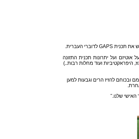
בתרגום לעברית על ידי Yael Pearl שמשקיעה שעות רבות בכדי לעזור ולהנגיש את תכנית GAPS לדוברי העברית.
אות שלה על אוטיזם ועל יתרונות תכנית התזונה
, היפראקטיביות ועוד מחלות רבות..)
 ובכוחם להזיז הרים וגבעות למען
חרת.
אישי שלנו."