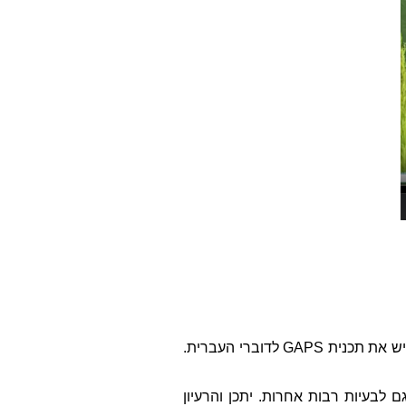
תרגום לעברית על ידי Yael Pearl שמשקיעה שעות רבות בכדי לעזור ולהנגיש את תכנית GAPS לדוברי העברית.
 לבעיות רבות אחרות. יתכן והרעיון