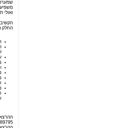
שמערכת
משפיעה
ואולי 
הקשיבו 
החלק ה
הא
ה
ל
ע
מ
ו
מ
מ
ח
מ
ח
ש
ההרצאה
3389795
ההרצאה 