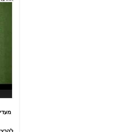
מעדי
להרצ