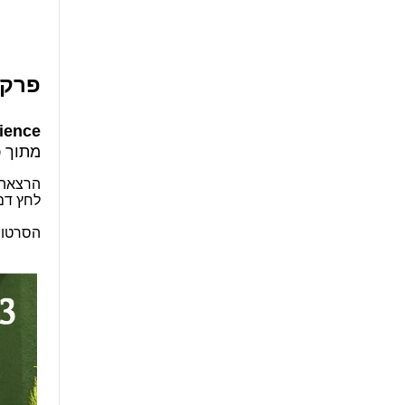
פרק 3/3 - מחלת לב כתוצאה של שומנים
ience
מתוך כנ
הרצאה 
לחץ דם 
הסרטון 