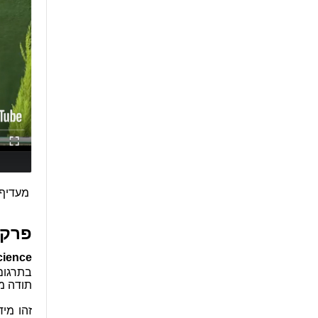
מעדיף 
פרק II
cience
ב
תודה מ
זהו מי